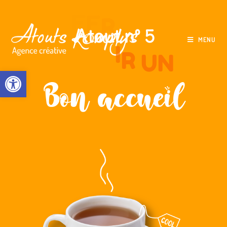
R
Atout n° 5
MENU
UN
Ouvrir la barre d’outils
Bon accueil