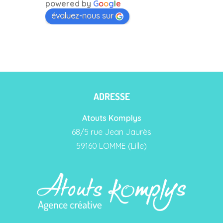
powered by
G
o
o
g
l
e
évaluez-nous sur
ADRESSE
Atouts Komplys
68/5 rue Jean Jaurès
59160 LOMME (Lille)