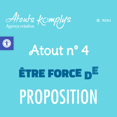
MENU
Ouvrir la barre d’outils
Atout n° 4
ÊTRE
F
O
R
C
E
D
E
PROPOSITION