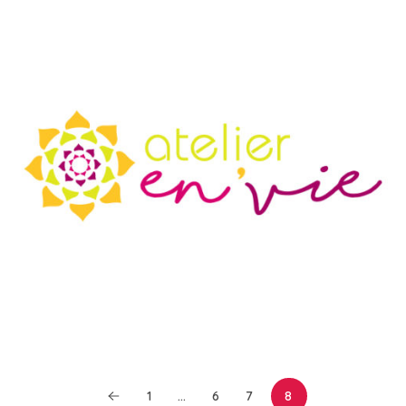
1
…
6
7
8