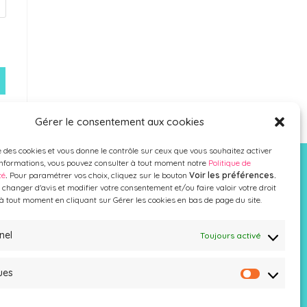
Gérer le consentement aux cookies
se des cookies et vous donne le contrôle sur ceux que vous souhaitez activer
informations, vous pouvez consulter à tout moment notre
Politique de
té
.
Pour paramétrer vos choix, cliquez sur le bouton
Voir les préférences.
changer d'avis et modifier votre consentement et/ou faire valoir votre droit
US CONTACTER
 à tout moment en cliquant sur Gérer les cookies en bas de page du site.
09 77 08 10 52
nel
Toujours activé
Mail
ues