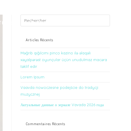
TOUTS
NOS RÉALISATIONS
CONTACTEZ-NOUS
Articles Récents
Məğrib qığılcımı pinco kazino ilə əlaqəli
xəyalpərəst oyunçular üçün unudulmaz macəra
təklif edir
Lorem Ipsum
Vaavda nowoczesne podejście do tradycji
muzycznej
Актуальные данные о зеркале Vavada 2026 года
Commentaires Récents