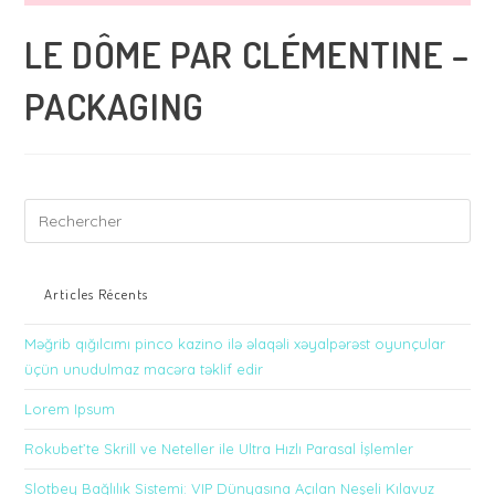
LE DÔME PAR CLÉMENTINE –
PACKAGING
Articles Récents
Məğrib qığılcımı pinco kazino ilə əlaqəli xəyalpərəst oyunçular
üçün unudulmaz macəra təklif edir
Lorem Ipsum
Rokubet’te Skrill ve Neteller ile Ultra Hızlı Parasal İşlemler
Slotbey Bağlılık Sistemi: VIP Dünyasına Açılan Neşeli Kılavuz