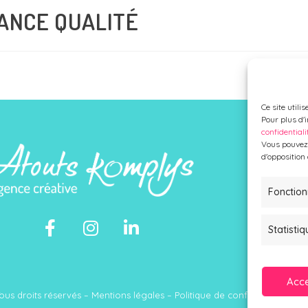
ANCE QUALITÉ
Ce site utili
Pour plus d'
confidentiali
Vous pouvez 
NO
d'opposition
Fonction
Statistiq
Acc
ous droits réservés –
Mentions légales
–
Politique de confidentialité
–
Po