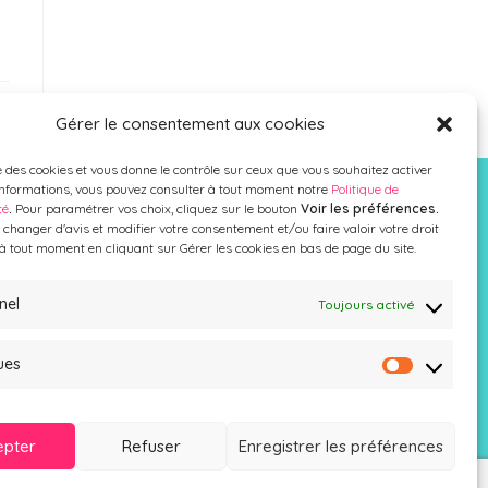
Gérer le consentement aux cookies
se des cookies et vous donne le contrôle sur ceux que vous souhaitez activer
informations, vous pouvez consulter à tout moment notre
Politique de
té
.
Pour paramétrer vos choix, cliquez sur le bouton
Voir les préférences.
changer d'avis et modifier votre consentement et/ou faire valoir votre droit
US CONTACTER
 à tout moment en cliquant sur Gérer les cookies en bas de page du site.
09 77 08 10 52
nel
Toujours activé
Mail
ues
epter
Refuser
Enregistrer les préférences
litique des cookies